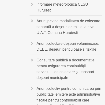
Informare meteorologică CLSU
Huruiești
Anunț privind modalitatea de colectare
separată a deșeurilor textile la nivelul
U.A.T. Comuna Huruiești
Anunț colectare deșeuri voluminoase,
DEEE, deșeuri periculoase și textile
Consultare publică a documentației
pentru asigurarea continuității
serviciului de colectare și transport
deșeuri municipale
Anunț colectiv pentru comunicarea prin
publicitate: emitere acte administrative
fiscale pentru contribuabilii care