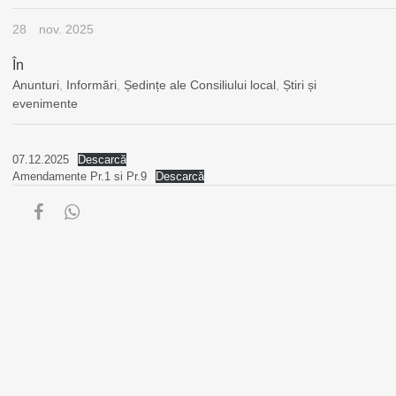
28
nov. 2025
În
Anunturi
,
Informări
,
Ședințe ale Consiliului local
,
Știri și
evenimente
07.12.2025
Descarcă
Amendamente Pr.1 si Pr.9
Descarcă