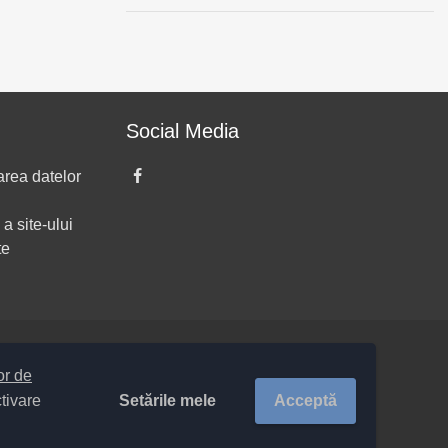
Social Media
area datelor
 a site-ului
te
lor de
Setările mele
Acceptă
ctivare
itoriale COMUNA 23047 / |
Site Vechi