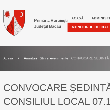
ACASĂ
ADMINIST
Primăria Huruiești
Județul Bacău
MONITORUL OFICIAL
Acasa
Anunturi
Știri și evenimente
CONVOCARE ȘEDINȚĂ O
CONVOCARE ȘEDINȚ
CONSILIUL LOCAL 07.1