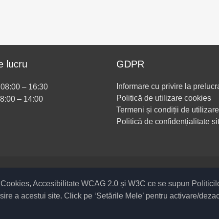
 lucru
GDPR
Informare cu privire la prelucr
i 08:00 – 16:30
Politică de utilizare cookies
08:00 – 14:00
Termeni și condiții de utilizare
Politică de confidențialitate si
Setări Cookies și Accesibilitate
m
Cookies
, Accesibilitate WCAG 2.0 și W3C ce se supun
Politici
sire a acestui site. Click pe ‘Setările Mele’ pentru activare/deza
ul UAT – 14 – C – Comună / Codul SIRUTA al Unității Administrativ Ter
Copyright ©
2026
Primăria Huruiești
județul Bacău