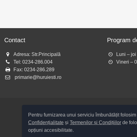
Contact
Program de
Adresa: Str.Principală
Luni – jo
Tel:
0234-286.004
Vineri – 
Fax:
0234-286.289
primarie@huruiesti.ro
Pentru furnizarea unui serviciu îmbunătățit folosi
Confidențialitate
și
Termenilor și Condițiilor
de folo
Cod Județ 4 / Județul Bacău / Tip
opțiuni accesibilitate.