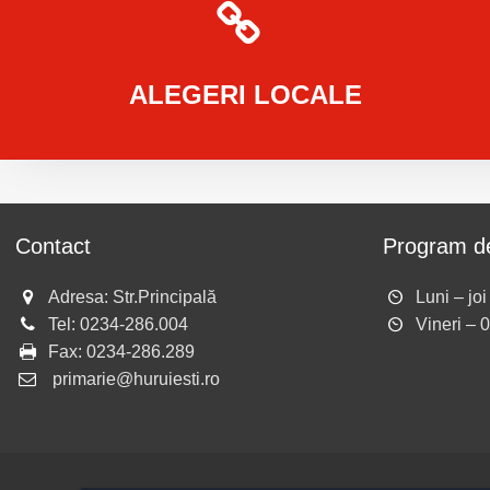
ALEGERI
LOCALE
Contact
Program de
Adresa: Str.Principală
Luni – jo
Tel:
0234-286.004
Vineri – 
Fax:
0234-286.289
primarie@huruiesti.ro