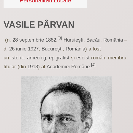
Personalități Locale
VASILE PÂRVAN
[3]
(n.
28 septembrie
1882
,
Huruiești
,
Bacău
,
România
–
d.
26 iunie
1927
,
București
,
România
) a fost
un
istoric
,
arheolog
,
epigrafist
și
eseist
român, membru
[4]
titular (din
1913
) al
Academiei Române
.