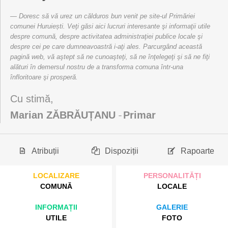
Doresc să vă urez un călduros bun venit pe site-ul Primăriei
comunei Huruiești. Veţi găsi aici lucruri interesante şi informaţii utile
despre comună, despre activitatea administraţiei publice locale şi
despre cei pe care dumneavoastră i-aţi ales. Parcurgând această
pagină web, vă aştept să ne cunoaşteţi, să ne înţelegeţi şi să ne fiţi
alături în demersul nostru de a transforma comuna într-una
înfloritoare şi prosperă.
Cu stimă,
Marian ZĂBRĂUȚANU
Primar
–
Atribuții
Dispoziții
Rapoarte
LOCALIZARE
PERSONALITĂȚI
COMUNĂ
LOCALE
INFORMAȚII
GALERIE
UTILE
FOTO