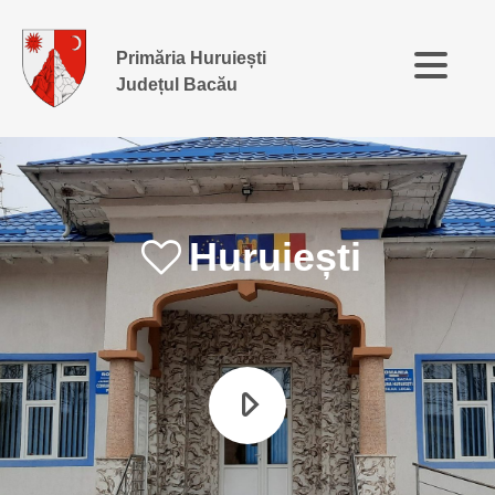
Primăria Huruiești
Județul Bacău
Huruiești