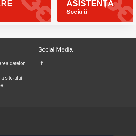
ARE
ASISTENȚĂ
ă
Socială
Social Media
area datelor
 a site-ului
te