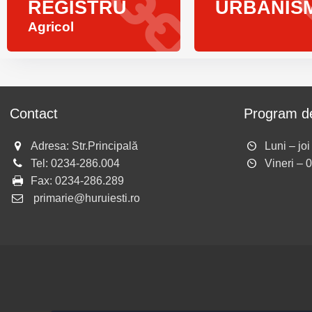
REGISTRU
URBANIS
Agricol
Contact
Program de
Adresa: Str.Principală
Luni – jo
Tel:
0234-286.004
Vineri – 
Fax:
0234-286.289
primarie@huruiesti.ro